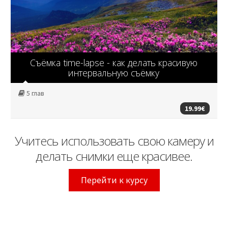
Съёмка time-lapse - как делать красивую
интервальную съёмку
5 глав
19.99€
Учитесь использовать свою камеру и
делать снимки еще красивее.
Перейти к курсу