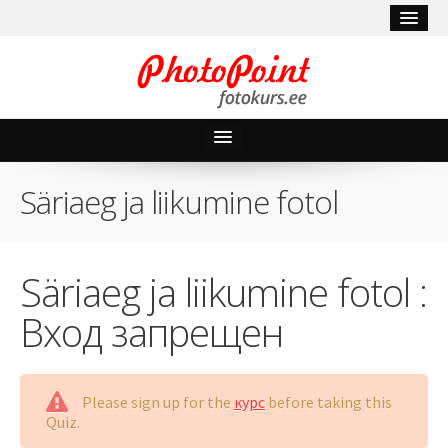
Курсы
Säriaeg ja liikumine fotol
Мои курсы
Блог
Säriaeg ja liikumine fotol :
Полезные советы
Вход запрещен
Мой аккаунт
Забыли пароль?
Please sign up for the
курс
before taking this
Quiz.