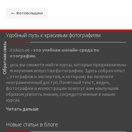
←
Фотовспышки
Удобный путь к красивым фотографиям
Обратная связь
Fotokurs.ee
- это учебная онлайн-среда по
фотографии.
Здесь вы сможете найти курсы, которые предназначены
для изучения искусства фотографии. Здесь собран опыт
фотографов и экспертов, к которому вы получите
неограниченный доступ. Понятный текст, видео,
фотографии и иллюстрации помогут вам наилучшим
образом усвоить знания, сосредоточенные в наших
курсах.
Читать дальше
Новые статьи в блоге